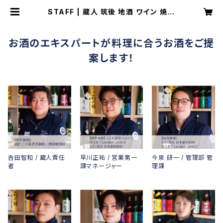
STAFF | 蔵人 筑後 地酒 ワイン 焼酎
朝倉 JIN40 朝倉green 朝倉oran
ge
お酒のエキスパートが料理に合うお酒をご提
案します！
吉田智和 / 蔵人責任
早川正祐 / 営業第一
今泉 研一 / 管理部 管
者
課マネージャー
理課